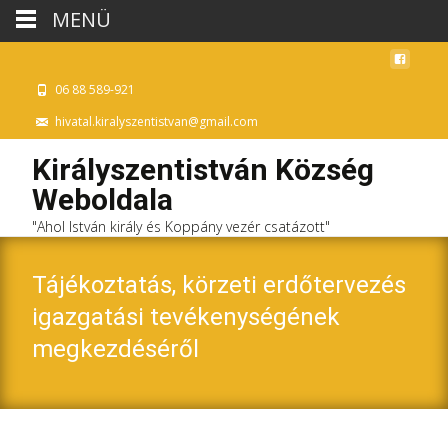
MENÜ
06 88 589-921
hivatal.kiralyszentistvan@gmail.com
Királyszentistván Község
Weboldala
"Ahol István király és Koppány vezér csatázott"
Tájékoztatás, körzeti erdőtervezés
igazgatási tevékenységének
megkezdéséről