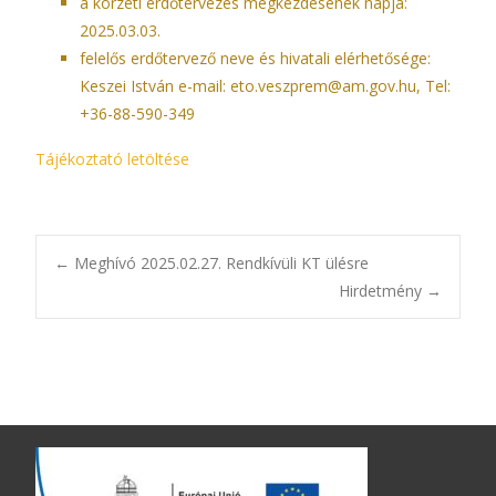
a körzeti erdőtervezés megkezdésének napja:
2025.03.03.
felelős erdőtervező neve és hivatali elérhetősége:
Keszei István e-mail:
eto.veszprem@am.gov.hu
, Tel:
+36-88-590-349
Tájékoztató letöltése
Bejegyzésnavigác
←
Meghívó 2025.02.27. Rendkívüli KT ülésre
Hirdetmény
→