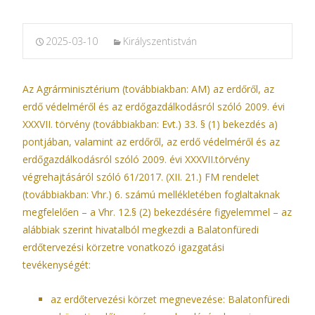
2025-03-10
Királyszentistván
Az Agrárminisztérium (továbbiakban: AM) az erdőről, az
erdő védelméről és az erdőgazdálkodásról szóló 2009. évi
XXXVII. törvény (továbbiakban: Evt.) 33. § (1) bekezdés a)
pontjában, valamint az erdőről, az erdő védelméről és az
erdőgazdálkodásról szóló 2009. évi XXXVII.törvény
végrehajtásáról szóló 61/2017. (XII. 21.) FM rendelet
(továbbiakban: Vhr.) 6. számú mellékletében foglaltaknak
megfelelően – a Vhr. 12.§ (2) bekezdésére figyelemmel – az
alábbiak szerint hivatalból megkezdi a Balatonfüredi
erdőtervezési körzetre vonatkozó igazgatási
tevékenységét:
az erdőtervezési körzet megnevezése: Balatonfüredi