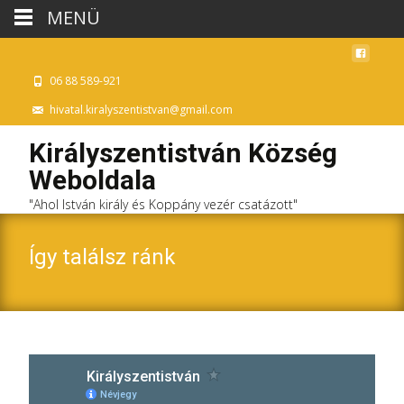
MENÜ
06 88 589-921
hivatal.kiralyszentistvan@gmail.com
Királyszentistván Község
Weboldala
"Ahol István király és Koppány vezér csatázott"
Így találsz ránk