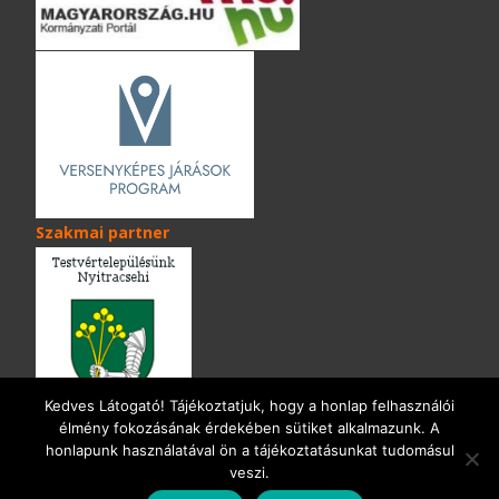
Szakmai partner
Kedves Látogató! Tájékoztatjuk, hogy a honlap felhasználói
élmény fokozásának érdekében sütiket alkalmazunk. A
honlapunk használatával ön a tájékoztatásunkat tudomásul
Copyright © Királyszentistván Község Weboldala
veszi.
Honlapmotor: WordPress
, téma
i-excel
a TemplatesNexttől.