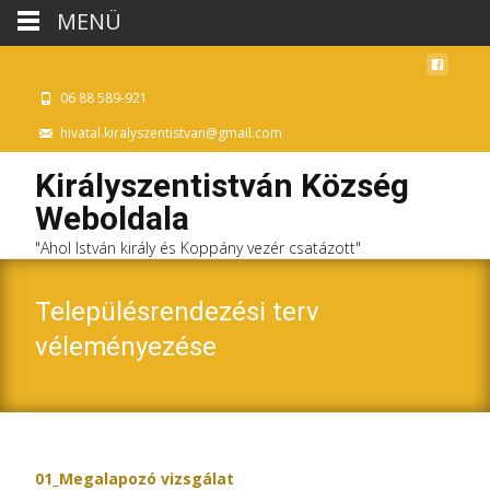
MENÜ
06 88 589-921
hivatal.kiralyszentistvan@gmail.com
Királyszentistván Község
Weboldala
"Ahol István király és Koppány vezér csatázott"
Településrendezési terv
véleményezése
01_Megalapozó vizsgálat