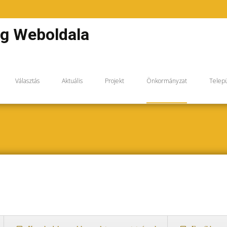
m
ég Weboldala
Választás
Aktuális
Projekt
Önkormányzat
Telepü