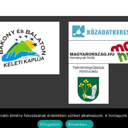
ználói élmény fokozásának érdekében sütiket alkalmazunk. A honlapunk 
Elfogadom
Bővebben...