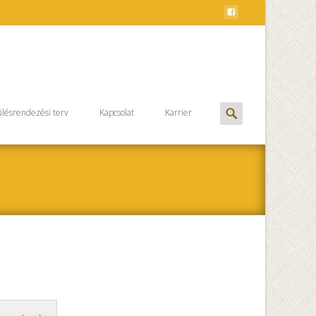
Keresés
lésrendezési terv
Kapcsolat
Karrier
erre: