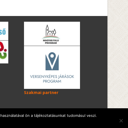
Szakmai partner
használatával ön a tájékoztatásunkat tudomásul veszi.
Honlapmotor: WordPress
, téma
i-excel
a TemplatesNexttől.