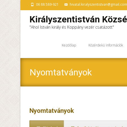
06 88 589-921
hivatal.kiralyszentistvan@gmail.co
Királyszentistván Közs
"Ahol István király és Koppány vezér csatázott"
Ugrás
a
Kezdőlap
Közérdekü informácíók
tartalomhoz
Nyomtatványok
Nyomtatványok