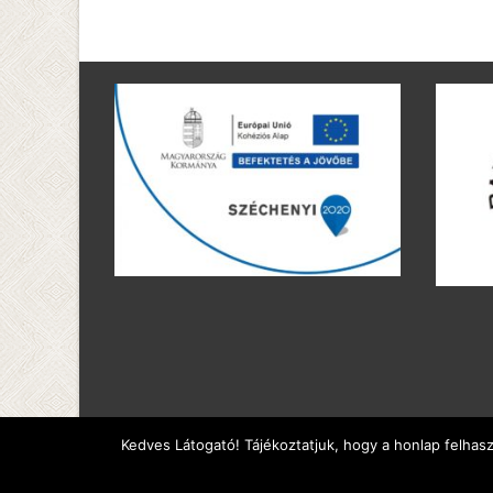
Kedves Látogató! Tájékoztatjuk, hogy a honlap felhas
Copyright © Királyszentistván Község Weboldala