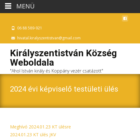
MENÜ
06 88 589-921
hivatal.kiralyszentistvan@gmail.com
Királyszentistván Község
Weboldala
"Ahol István király és Koppány vezér csatázott"
2024 évi képviselő testületi ülés
Meghívó 2024.01.23 KT ülésre
2024.01.23 KT ülés JKV