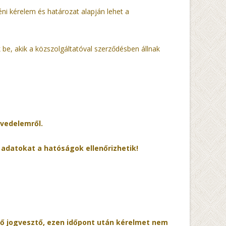
éni kérelem és határozat alapján lehet a
k be, akik a közszolgáltatóval szerződésben állnak
övedelemről.
 adatokat a hatóságok ellenőrizhetik!
dő jogvesztő, ezen időpont után kérelmet nem