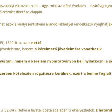
gszabályi változás miatt – úgy, mint az előző években – kizárólag egy
lő-testület döntése alapján.
t azok a királyszentistváni állandó lakhellyel rendelkezők nyújthatjá
- Ft) 1300 %-a, azaz
nettó
ő jövedelemre, hanem
a kérelmező jövedelmére vonatkozik.
újtani, hanem a kérelem nyomtatványon kell nyilatkozni a j
erben kötelezően rögzítésre kerülnek, ezért a benne foglalt
u. 32-34.), illetve a hivatal postaládájában is elhelyezhetők.
E határi