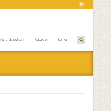
Keresés
lésrendezési terv
Kapcsolat
Karrier
erre: