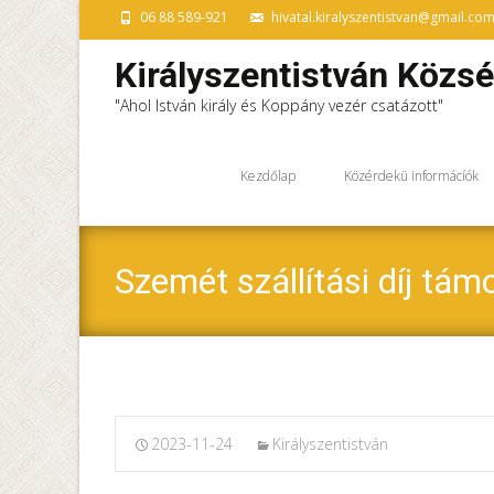
06 88 589-921
hivatal.kiralyszentistvan@gmail.co
Királyszentistván Közs
"Ahol István király és Koppány vezér csatázott"
Ugrás
a
Kezdőlap
Közérdekü informácíók
tartalomhoz
Szemét szállítási díj tá
2023-11-24
Királyszentistván