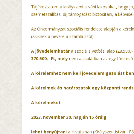
Tájékoztatom a királyszentistváni lakosokat, hogy jo
szemétszállítási díj támogatást biztosítani, a képvise
Az Önkormányzat szociális rendelete alapján a kérelme
(akiknek a nevére a számla szól).
A jövedelemhatár
a szociális vetítési alap (28.500,
370.500,- Ft,
mely
nem a családban az egy főre es
A kérelemhez nem kell jövedelemigazolást beny
A kérelmek és határozatok egy központi rendsz
A kérelmeket
2023. november 30. napján 15 óráig
lehet benyújtani
a Hivatalban (Királyszentistván, Fő 