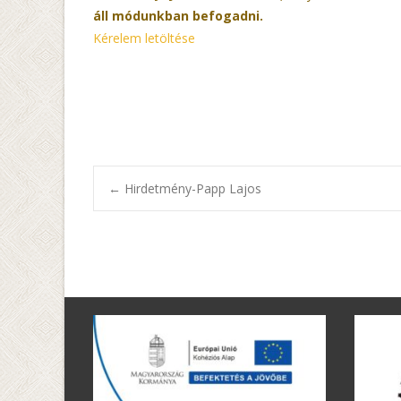
áll módunkban befogadni.
Kérelem letöltése
Bejegyzésnavi
←
Hirdetmény-Papp Lajos