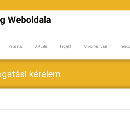
m
ég Weboldala
Választás
Aktuális
Projekt
Önkormányzat
Telepü
mogatási kérelem