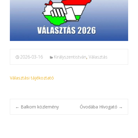
2026-03-16
Királyszentistván
,
Választás
Választási tájékoztató
Bejegyzésnavigác
←
Balkom közlemény
Óvodába Hívogató
→