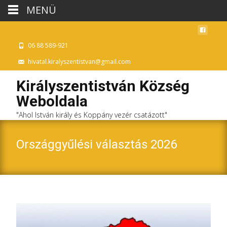
MENÜ
06 88 589-921
hivatal.kiralyszentistvan@gmail.com
Királyszentistván Község
Weboldala
"Ahol István király és Koppány vezér csatázott"
Országgyűlési választás 2026