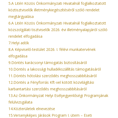
5.A Litéri Közös Önkormányzati Hivatalnál foglalkoztatott
köztisztviselők illetménykiegészítéséről szóló rendelet
megtárgyalása
6.A Litéri Közös Önkormányzati Hivatalnál foglalkoztatott
közszolgálati tisztviselők 2026. évi illetményalapjáról szóló
rendelet elfogadása
7.Helyi adók
8.A Képviselő-testület 2026. I. félévi munkatervének
elfogadása
9.Döntés karácsonyi támogatás biztosításáról
10.Döntés a lakossági hulladékszállítás támogatásáról
11.Döntés hótolási szerződés meghosszabbításáról
12.Döntés a Fényforrás Kft-vel kötött közvilágítási
karbantartási szerződés meghosszabbításáról
13.Az Önkormányzat Helyi Esélyegyenlőségi Programjának
felülvizsgálata
14.Közterületek elnevezése
15.Versenyképes Járások Program I. ütem – Eseti