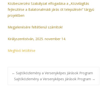
Közbeszerzési Szabályzat elfogadása a „Közvilágítás
fejlesztése a Balatonalmádi járás öt településén” tárgyú
projektben
Megjelenésére feltétlenül számítok!
Királyszentistván, 2025. november 14.
Meghívó letöltése
Bejegyzésnavigác
←
Sajtóközlemény a Versenyképes Járások Program
Sajtóközlemény a Versenyképes Járások Program
→