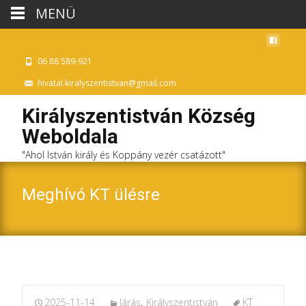
MENÜ
06 88 589-921
hivatal.kiralyszentistvan@gmail.com
Királyszentistván Község
Weboldala
"Ahol István király és Koppány vezér csatázott"
Meghívó KT ülésre
2025-11-14
Járás
,
Királyszentistván
KT