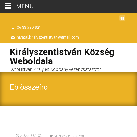
MENÜ
06 88 589-921
hivatal.kiralyszentistvan@gmail.com
Királyszentistván Község
Weboldala
"Ahol István király és Koppány vezér csatázott"
Eb összeíró
2023-07-05
Királyszentistván