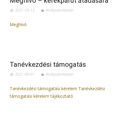
Meghívó – kerékpárút átadására
2021-10-12
Királyszentistván
Meghívó
Tanévkezdési támogatás
2021-09-01
Királyszentistván
Tanévkezdési támogatási kérelem Tanévkezdési
támogatási kérelem tájékoztató