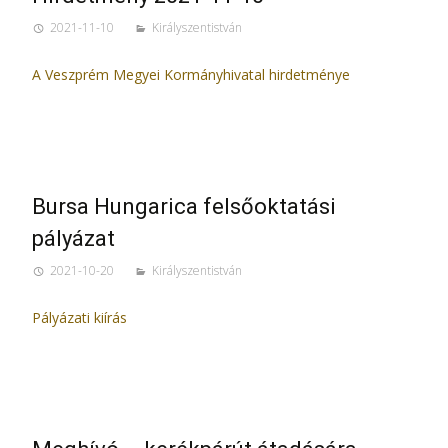
2021-11-10
Királyszentistván
A Veszprém Megyei Kormányhivatal hirdetménye
Bursa Hungarica felsőoktatási
pályázat
2021-10-20
Királyszentistván
Pályázati kiírás