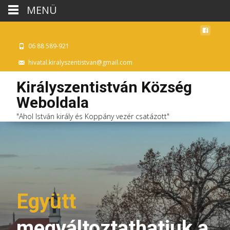
MENÜ
06 88 589-921
hivatal.kiralyszentistvan@gmail.com
Királyszentistván Község
Weboldala
"Ahol István király és Koppány vezér csatázott"
Együtt
megváltoztathatjuk a