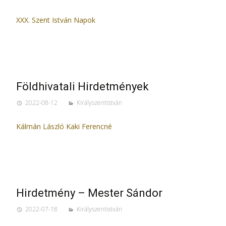
XXX. Szent István Napok
Földhivatali Hirdetmények
2022-08-12
Királyszentistván
Kálmán László Kaki Ferencné
Hirdetmény – Mester Sándor
2022-07-18
Királyszentistván