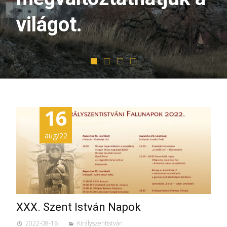
világot.
16
aug/22
XXX. Szent István Napok
2022-08-16
Királyszentistván