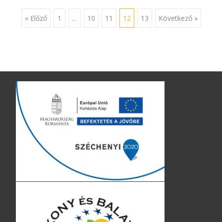
Bejegyzésnavigáci
« Előző
1
…
10
11
12
13
Következő »