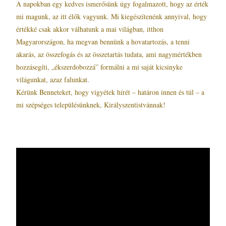
A napokban egy kedves ismerősünk úgy fogalmazott, hogy az érték
mi magunk, az itt élők vagyunk. Mi kiegészítenénk annyival, hogy
értékké csak akkor válhatunk a mai világban, itthon
Magyarországon, ha megvan bennünk a hovatartozás, a tenni
akarás, az összefogás és az összetartás tudata, ami nagymértékben
hozzásegíti, „ékszerdobozzá” formálni a mi saját kicsinyke
világunkat, azaz falunkat.
Kérünk Benneteket, hogy vigyétek hírét – határon innen és túl – a
mi szépséges településünknek, Királyszentistvánnak!