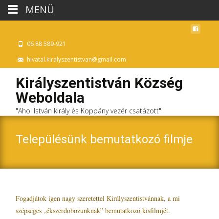
MENÜ
06 88 589-921
hivatal.kiralyszentistvan@gmail.com
Királyszentistván Község
Weboldala
"Ahol István király és Koppány vezér csatázott"
Településünk bemutatkozó filmje
Fogadjátok igen nagy szeretettel Királyszentistvánnak, a mi
szépséges „ékszerdobozunknak” bemutatkozó kisfilmjét.