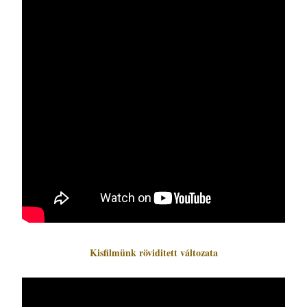
Kisfilmünk röviditett változata